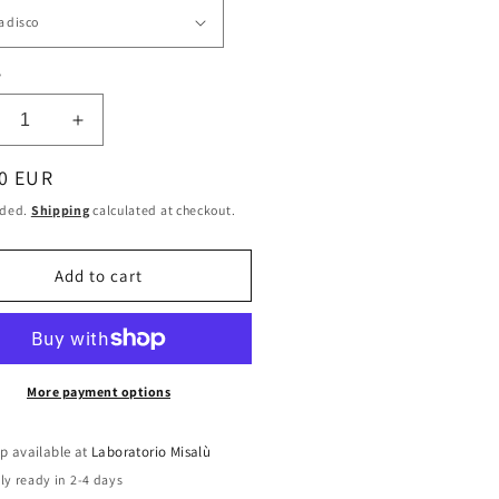
y
crease
Increase
ntity
quantity
ar
0 EUR
for
topiatto
Sottopiatto
uded.
Shipping
calculated at checkout.
ofumo
Profumo
39;inverno
d&#39;inverno
|
Add to cart
A
mple
Simple
tern
Pattern
More payment options
p available at
Laboratorio Misalù
ly ready in 2-4 days