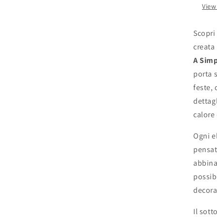
View
Scopri
creata
A Simp
porta s
feste,
dettagl
calore 
Ogni e
pensat
abbina
possib
decora
Il sott