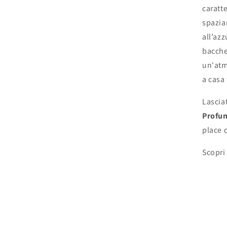
caratt
spazia
all’azz
bacche
un'atm
a casa 
Lasciat
Profu
place 
Scopri