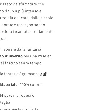
erizzato da sfumature che
no dal blu più intenso e
urro più delicato, dalle piccole
 dorate e rosse, portando
osfera incantata direttamente
tua.
i ispirare dalla fantasia
mo d'inverno
per una mise en
dal fascino senza tempo.
 la fantasia Agrumance
qui
!
Materiale:
100% cotone
Misure:
la fodera è
taglia
unica,
veste dischi da