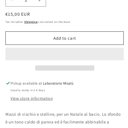
Decrease
Increase
quantity
quantity
Regular
€15,00 EUR
for
for
Vischio
Vischio
price
Tax included.
Shipping
calculated at checkout.
di
di
Natale
Natale
Add to cart
Pickup available at
Laboratorio Misalù
Usually ready in 2-4 days
View store information
Mazzi di vischio e stelline, per un Natale al bacio. Lo sfondo
è un tono caldo di panna ed è facilmente abbinabile a