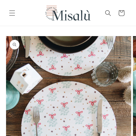
Skip to
content
Cart
Skip to
product
information