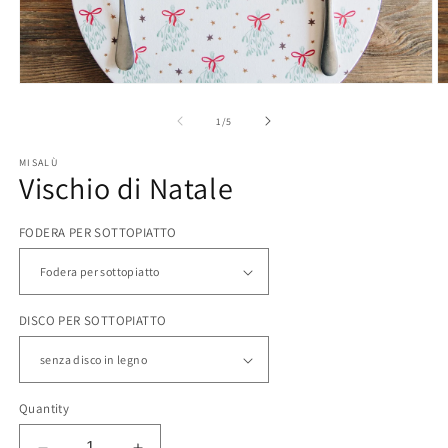
Open
O
media
m
1
2
of
1
/
5
in
in
modal
m
MISALÙ
Vischio di Natale
FODERA PER SOTTOPIATTO
DISCO PER SOTTOPIATTO
Quantity