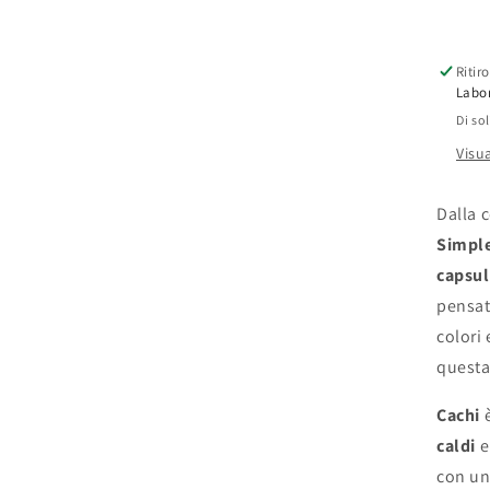
Ritir
Labor
Di so
Visua
Dalla 
Simple
capsul
pensata
colori
questa
Cachi
è
caldi
e
con un