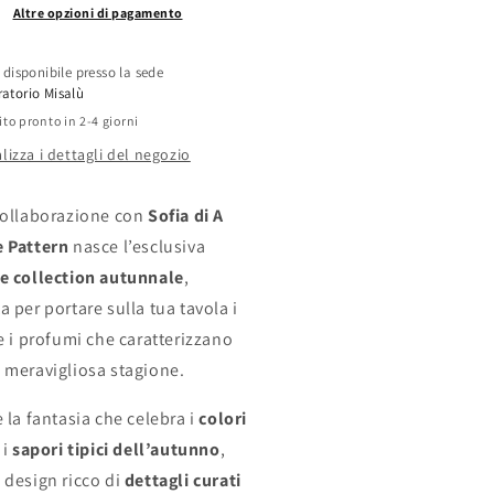
Altre opzioni di pagamento
o disponibile presso la sede
atorio Misalù
lito pronto in 2-4 giorni
lizza i dettagli del negozio
collaborazione con
Sofia di A
 Pattern
nasce l’esclusiva
e collection autunnale
,
 per portare sulla tua tavola i
 e i profumi che caratterizzano
 meravigliosa stagione.
 la fantasia che celebra i
colori
 i
sapori tipici dell’autunno
,
 design ricco di
dettagli curati