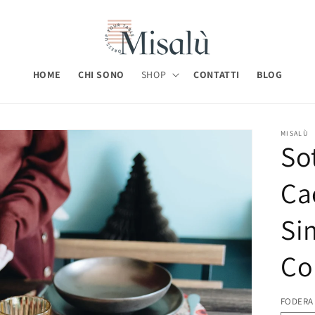
HOME
CHI SONO
SHOP
CONTATTI
BLOG
MISALÙ
So
Ca
Si
Co
FODERA