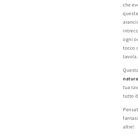
che ev
questa
arancio
intrec
ogni o
tocco d
tavola
Questa
natur
tua ta
tutto d
Pensat
fantas
altre!