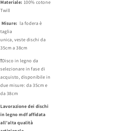
Materiale:
100% cotone
Twill
Misure:
la fodera è
taglia
unica,
veste dischi da
35cm a 38cm
❗️
Disco in legno da
selezionare in fase di
acquisto, disponibile in
due misure: da 35cm e
da 38cm
Lavorazione dei dischi
in legno mdf affidata
all'alta qualità
artigianale.