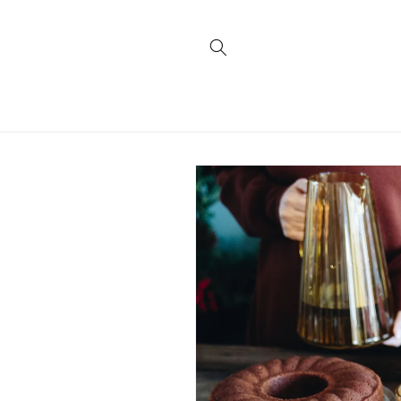
Vai
direttamente
ai contenuti
Passa alle
informazioni
sul prodotto