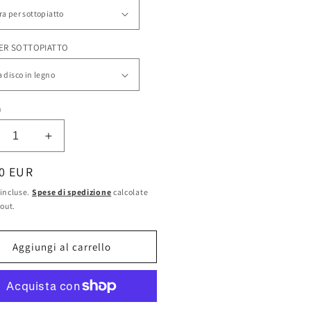
PER SOTTOPIATTO
à
inuisci
Aumenta
ntità
quantità
zo
0 EUR
per
topiatto
Sottopiatto
incluse.
Spese di spedizione
calcolate
chi
Cachi
-out.
o
-
A
mple
Simple
Aggiungi al carrello
tern
Pattern
lection
Collection