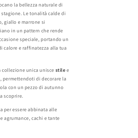
ocano la bellezza naturale di
 stagione. Le tonalità calde di
, giallo e marrone si
ciano in un pattern che rende
ccasione speciale, portando un
i calore e raffinatezza alla tua
.
 collezione unica unisce
stile
e
a
, permettendoti di decorare la
vola con un pezzo di autunno
a scoprire.
a per essere abbinata alle
ie agrumance, cachi e tante